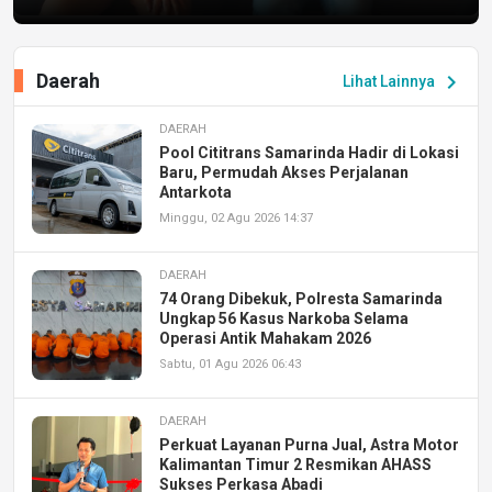
Daerah
chevron_right
Lihat Lainnya
DAERAH
Pool Cititrans Samarinda Hadir di Lokasi
Baru, Permudah Akses Perjalanan
Antarkota
Minggu, 02 Agu 2026 14:37
DAERAH
74 Orang Dibekuk, Polresta Samarinda
Ungkap 56 Kasus Narkoba Selama
Operasi Antik Mahakam 2026
Sabtu, 01 Agu 2026 06:43
DAERAH
Perkuat Layanan Purna Jual, Astra Motor
Kalimantan Timur 2 Resmikan AHASS
Sukses Perkasa Abadi