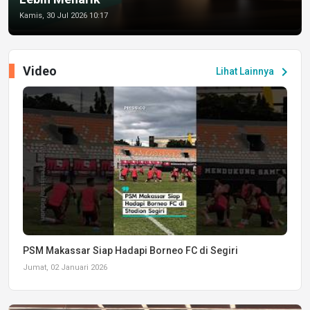
Kamis, 30 Jul 2026 10:17
Video
chevron_right
Lihat Lainnya
PSM Makassar Siap Hadapi Borneo FC di Segiri
Jumat, 02 Januari 2026