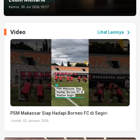
Kamis, 30 Jul 2026 10:17
Video
chevron_right
Lihat Lainnya
PSM Makassar Siap Hadapi Borneo FC di Segiri
Jumat, 02 Januari 2026