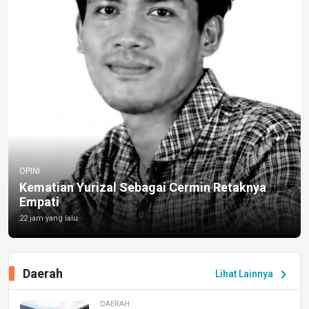
OPINI
Kematian Yurizal Sebagai Cermin Retaknya
Empati
22 jam yang lalu
Daerah
chevron_right
Lihat Lainnya
DAERAH