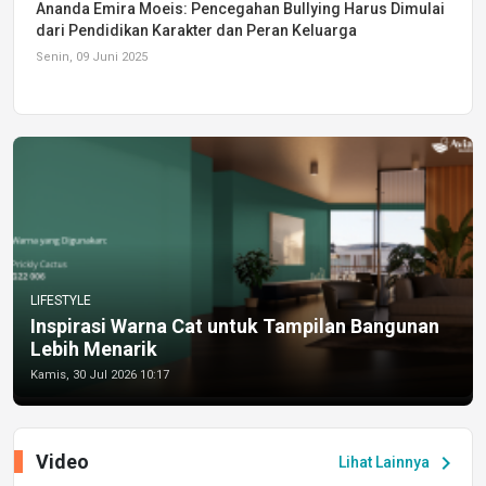
Ananda Emira Moeis: Pencegahan Bullying Harus Dimulai
dari Pendidikan Karakter dan Peran Keluarga
Senin, 09 Juni 2025
LIFESTYLE
Inspirasi Warna Cat untuk Tampilan Bangunan
Lebih Menarik
Kamis, 30 Jul 2026 10:17
Video
chevron_right
Lihat Lainnya