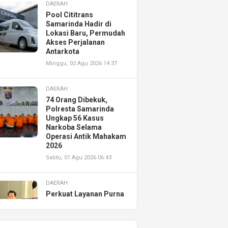
DAERAH
Pool Cititrans
Samarinda Hadir di
Lokasi Baru, Permudah
Akses Perjalanan
Antarkota
Minggu, 02 Agu 2026 14:37
DAERAH
74 Orang Dibekuk,
Polresta Samarinda
Ungkap 56 Kasus
Narkoba Selama
Operasi Antik Mahakam
2026
Sabtu, 01 Agu 2026 06:43
DAERAH
Perkuat Layanan Purna
Jual, Astra Motor
Kalimantan Timur 2
Resmikan AHASS