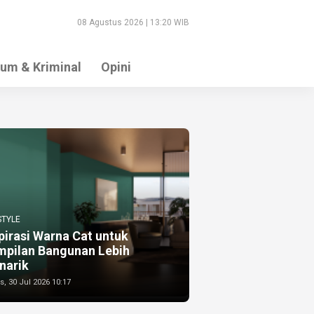
08 Agustus 2026 | 13:20 WIB
um & Kriminal
Opini
STYLE
pirasi Warna Cat untuk
mpilan Bangunan Lebih
narik
, 30 Jul 2026 10:17