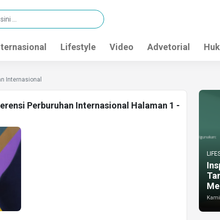
nternasional
Lifestyle
Video
Advetorial
Huk
n Internasional
erensi Perburuhan Internasional Halaman 1 -
LIFE
Ins
Ta
Me
Kamis