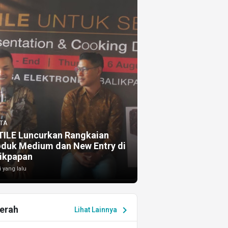
TA
TILE Luncurkan Rangkaian
oduk Medium dan New Entry di
ikpapan
i yang lalu
erah
chevron_right
Lihat Lainnya