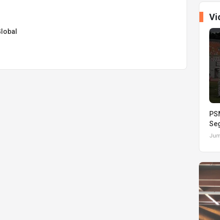
Vi
lobal
PSM
Seg
Juma