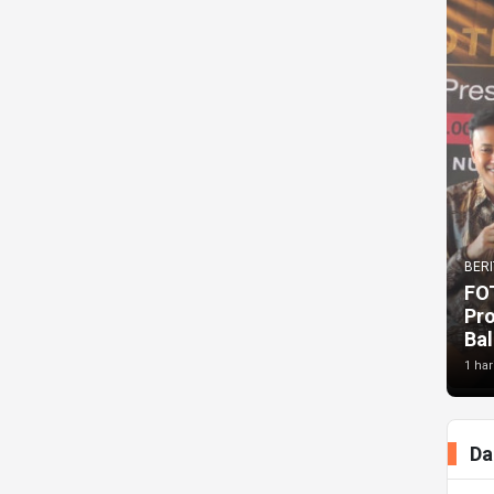
BERI
FO
Pr
Bal
1 har
Da