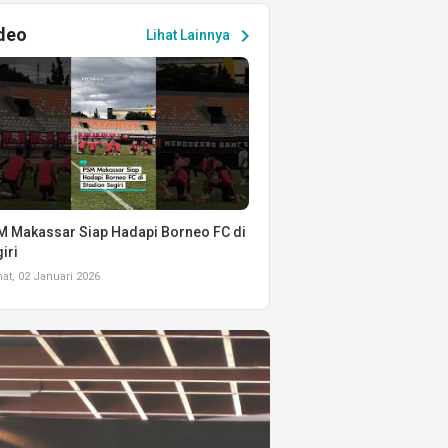
deo
chevron_right
Lihat Lainnya
 Makassar Siap Hadapi Borneo FC di
iri
t, 02 Januari 2026