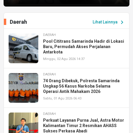
Daerah
chevron_right
Lihat Lainnya
DAERAH
Pool Cititrans Samarinda Hadir di Lokasi
Baru, Permudah Akses Perjalanan
Antarkota
Minggu, 02 Agu 2026 14:37
DAERAH
74 Orang Dibekuk, Polresta Samarinda
Ungkap 56 Kasus Narkoba Selama
Operasi Antik Mahakam 2026
Sabtu, 01 Agu 2026 06:43
DAERAH
Perkuat Layanan Purna Jual, Astra Motor
Kalimantan Timur 2 Resmikan AHASS
Sukses Perkasa Abadi