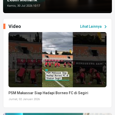
Kamis, 30 Jul 2026 10:17
Video
chevron_right
Lihat Lainnya
PSM Makassar Siap Hadapi Borneo FC di Segiri
Jumat, 02 Januari 2026