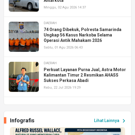
Antarkota
Minggu, 02 Agu 2026 14:37
DAERAH
74 Orang Dibekuk, Polresta Samarinda
Ungkap 56 Kasus Narkoba Selama
Operasi Antik Mahakam 2026
Sabtu, 01 Agu 2026 06:43
DAERAH
Perkuat Layanan Purna Jual, Astra Motor
Kalimantan Timur 2 Resmikan AHASS
Sukses Perkasa Abadi
Rabu, 22 Jul 2026 19:29
DAERAH
UPA PERKASA Universitas Mulawarman
Laksanakan Job Fair Batch II, Hadirkan
Infografis
chevron_right
Lihat Lainnya
Peluang Kerja dan Magang
Jumat, 17 Jul 2026 22:30