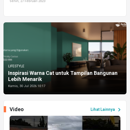
Senin, 27 Februari 2023
LIFESTYLE
Inspirasi Warna Cat untuk Tampilan Bangunan
Lebih Menarik
Kamis, 30 Jul 2026 10:17
Video
chevron_right
Lihat Lainnya