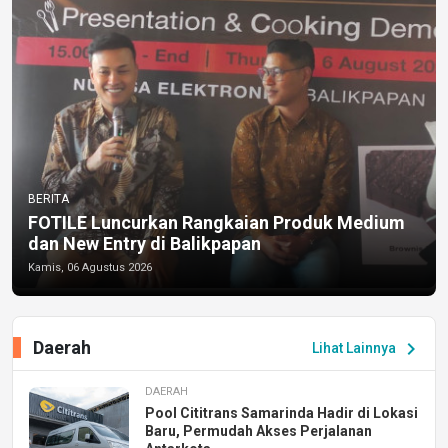
BERITA
FOTILE Luncurkan Rangkaian Produk Medium
dan New Entry di Balikpapan
Kamis, 06 Agustus 2026
Daerah
chevron_right
Lihat Lainnya
DAERAH
Pool Cititrans Samarinda Hadir di Lokasi
Baru, Permudah Akses Perjalanan