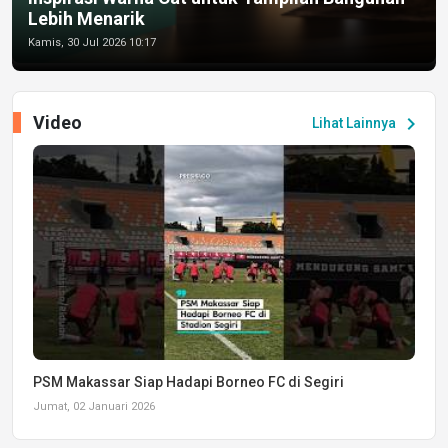
Lebih Menarik
Kamis, 30 Jul 2026 10:17
Video
chevron_right
Lihat Lainnya
PSM Makassar Siap Hadapi Borneo FC di Segiri
Jumat, 02 Januari 2026