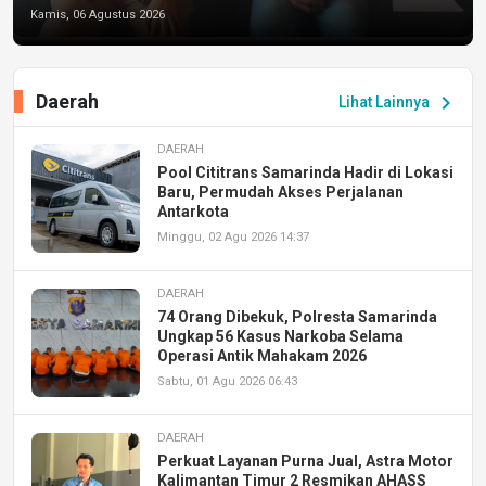
Kamis, 06 Agustus 2026
Daerah
chevron_right
Lihat Lainnya
DAERAH
Pool Cititrans Samarinda Hadir di Lokasi
Baru, Permudah Akses Perjalanan
Antarkota
Minggu, 02 Agu 2026 14:37
DAERAH
74 Orang Dibekuk, Polresta Samarinda
Ungkap 56 Kasus Narkoba Selama
Operasi Antik Mahakam 2026
Sabtu, 01 Agu 2026 06:43
DAERAH
Perkuat Layanan Purna Jual, Astra Motor
Kalimantan Timur 2 Resmikan AHASS