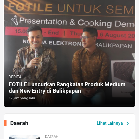
BERITA
FOTILE Luncurkan Rangkaian Produk Medium
dan New Entry di Balikpapan
17 jam yang lalu
Daerah
chevron_right
Lihat Lainnya
DAERAH