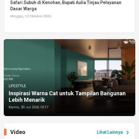
Safari Subuh di Kenohan, Bupati Aulia Tinjau Pelayanan
Dasar Warga
Minggu, 12 Oktober 2025
LIFESTYLE
Inspirasi Warna Cat untuk Tampilan Bangunan
Lebih Menarik
Kamis, 30 Jul 2026 10:17
Video
chevron_right
Lihat Lainnya