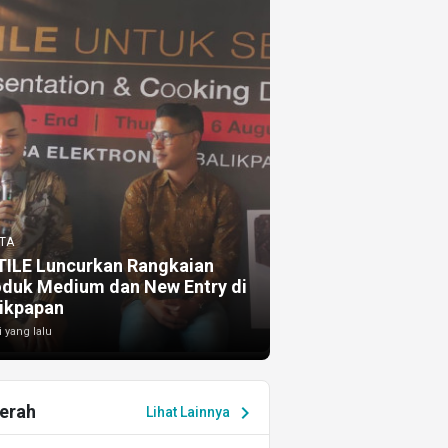
TA
TILE Luncurkan Rangkaian
oduk Medium dan New Entry di
ikpapan
i yang lalu
erah
chevron_right
Lihat Lainnya