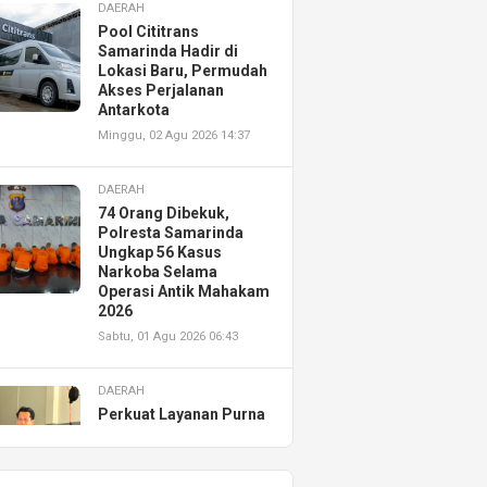
DAERAH
Pool Cititrans
Samarinda Hadir di
Lokasi Baru, Permudah
Akses Perjalanan
Antarkota
Minggu, 02 Agu 2026 14:37
DAERAH
74 Orang Dibekuk,
Polresta Samarinda
Ungkap 56 Kasus
Narkoba Selama
Operasi Antik Mahakam
2026
Sabtu, 01 Agu 2026 06:43
DAERAH
Perkuat Layanan Purna
Jual, Astra Motor
Kalimantan Timur 2
Resmikan AHASS