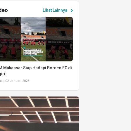
deo
chevron_right
Lihat Lainnya
 Makassar Siap Hadapi Borneo FC di
iri
t, 02 Januari 2026