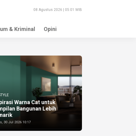
08 Agustus 2026 | 05:01 WIB
um & Kriminal
Opini
STYLE
pirasi Warna Cat untuk
mpilan Bangunan Lebih
narik
, 30 Jul 2026 10:17