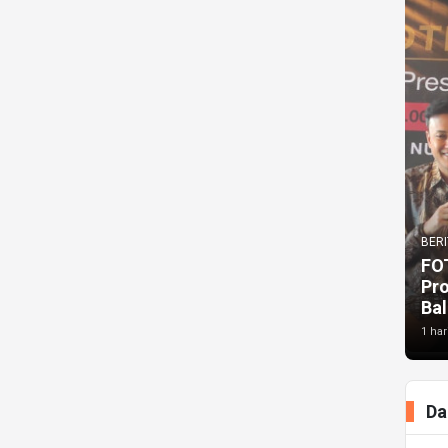
BERI
FO
Pr
Bal
1 har
Da