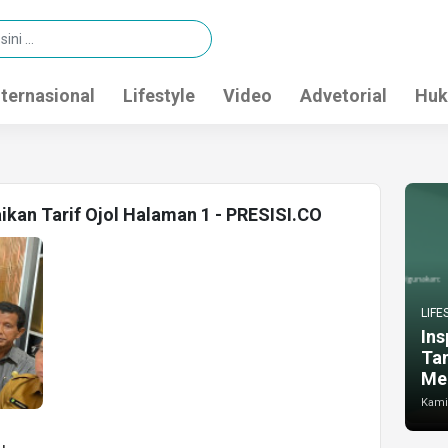
nternasional
Lifestyle
Video
Advetorial
Huk
ikan Tarif Ojol Halaman 1 - PRESISI.CO
LIFE
Ins
Ta
Me
Kamis