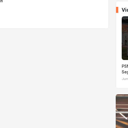
uh
Vi
PSM
Seg
Juma