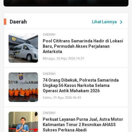
Daerah
chevron_right
Lihat Lainnya
DAERAH
Pool Cititrans Samarinda Hadir di Lokasi
Baru, Permudah Akses Perjalanan
Antarkota
Minggu, 02 Agu 2026 14:37
DAERAH
74 Orang Dibekuk, Polresta Samarinda
Ungkap 56 Kasus Narkoba Selama
Operasi Antik Mahakam 2026
Sabtu, 01 Agu 2026 06:43
DAERAH
Perkuat Layanan Purna Jual, Astra Motor
Kalimantan Timur 2 Resmikan AHASS
Sukses Perkasa Abadi