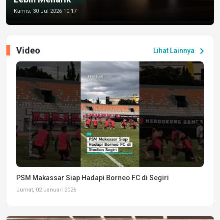
Kamis, 30 Jul 2026 10:17
Video
chevron_right
Lihat Lainnya
PSM Makassar Siap Hadapi Borneo FC di Segiri
Jumat, 02 Januari 2026