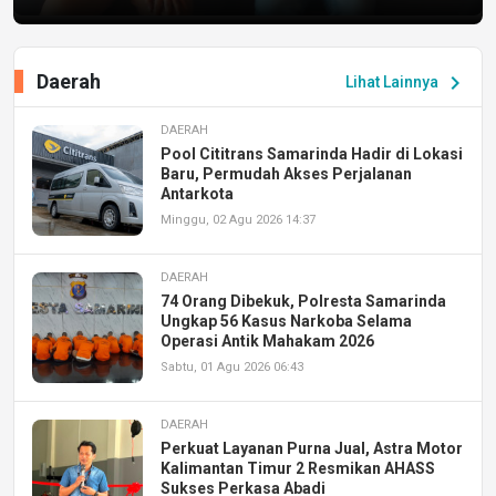
Daerah
chevron_right
Lihat Lainnya
DAERAH
Pool Cititrans Samarinda Hadir di Lokasi
Baru, Permudah Akses Perjalanan
Antarkota
Minggu, 02 Agu 2026 14:37
DAERAH
74 Orang Dibekuk, Polresta Samarinda
Ungkap 56 Kasus Narkoba Selama
Operasi Antik Mahakam 2026
Sabtu, 01 Agu 2026 06:43
DAERAH
Perkuat Layanan Purna Jual, Astra Motor
Kalimantan Timur 2 Resmikan AHASS
Sukses Perkasa Abadi