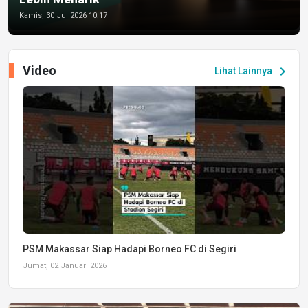
Kamis, 30 Jul 2026 10:17
Video
chevron_right
Lihat Lainnya
PSM Makassar Siap Hadapi Borneo FC di Segiri
Jumat, 02 Januari 2026