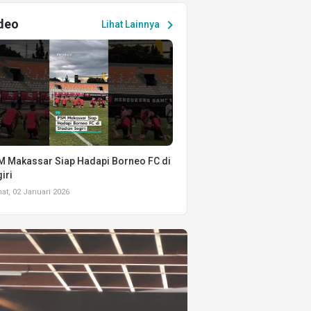
deo
chevron_right
Lihat Lainnya
 Makassar Siap Hadapi Borneo FC di
iri
t, 02 Januari 2026