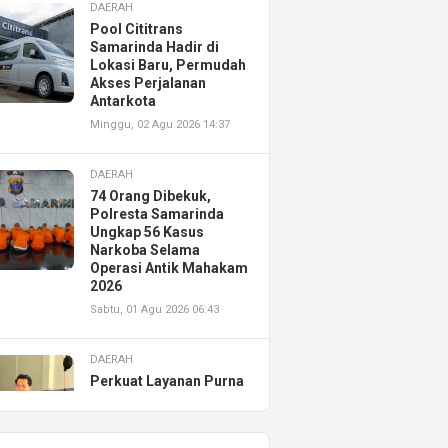
DAERAH
Pool Cititrans
Samarinda Hadir di
Lokasi Baru, Permudah
Akses Perjalanan
Antarkota
Minggu, 02 Agu 2026 14:37
DAERAH
74 Orang Dibekuk,
Polresta Samarinda
Ungkap 56 Kasus
Narkoba Selama
Operasi Antik Mahakam
2026
Sabtu, 01 Agu 2026 06:43
DAERAH
Perkuat Layanan Purna
Jual, Astra Motor
Kalimantan Timur 2
Resmikan AHASS