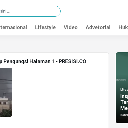
nternasional
Lifestyle
Video
Advetorial
Huk
p Pengungsi Halaman 1 - PRESISI.CO
LIFE
Ins
Ta
Me
Kamis