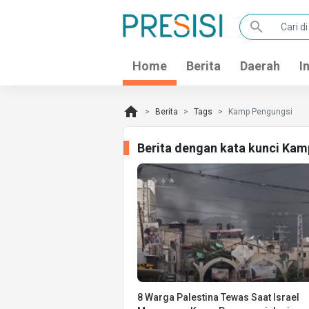
search
Home
Berita
Daerah
I
home
Berita
Tags
Kamp Pengungsi
Berita dengan kata kunci Kam
8 Warga Palestina Tewas Saat Israel