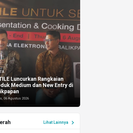
TA
TILE Luncurkan Rangkaian
oduk Medium dan New Entry di
ikpapan
s, 06 Agustus 2026
erah
chevron_right
Lihat Lainnya