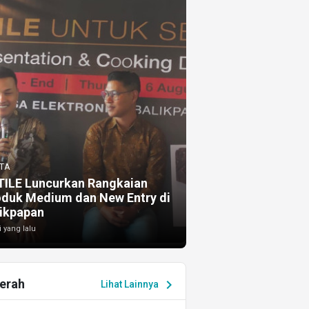
TA
TILE Luncurkan Rangkaian
oduk Medium dan New Entry di
ikpapan
i yang lalu
erah
chevron_right
Lihat Lainnya