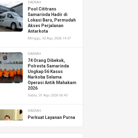
DAERAH
Pool Cititrans
Samarinda Hadir di
Lokasi Baru, Permudah
Akses Perjalanan
Antarkota
Minggu, 02 Agu 2026 14:37
DAERAH
74 Orang Dibekuk,
Polresta Samarinda
Ungkap 56 Kasus
Narkoba Selama
Operasi Antik Mahakam
2026
Sabtu, 01 Agu 2026 06:43
DAERAH
Perkuat Layanan Purna
Jual, Astra Motor
Kalimantan Timur 2
Resmikan AHASS