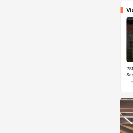
Vi
PSM
Seg
Juma