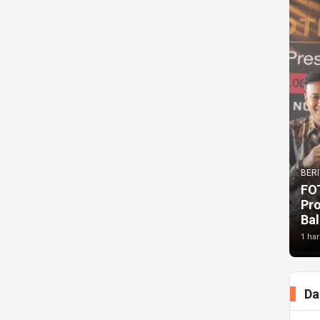
BERI
FO
Pr
Bal
1 har
Da