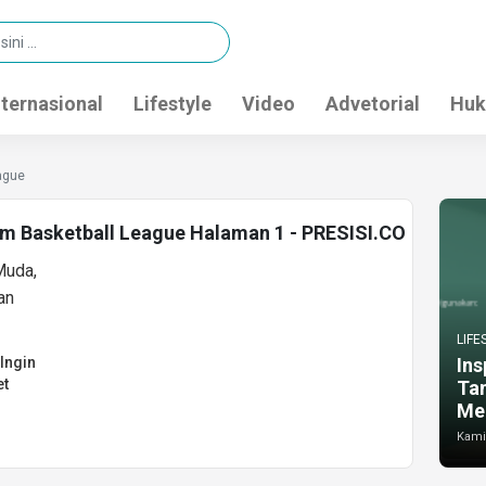
nternasional
Lifestyle
Video
Advetorial
Huk
ague
tim Basketball League Halaman 1 - PRESISI.CO
LIFE
 Ingin
Ins
et
Ta
Me
Kamis