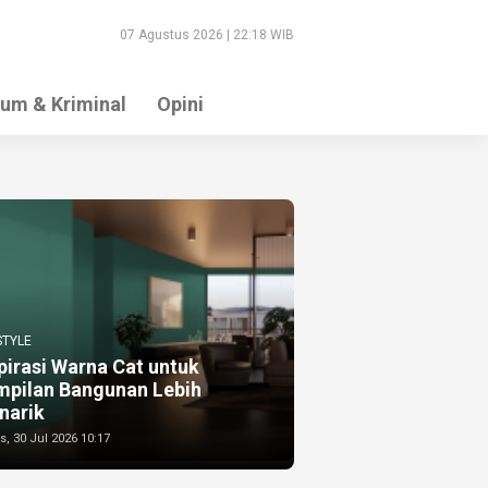
07 Agustus 2026 | 22:18 WIB
um & Kriminal
Opini
STYLE
pirasi Warna Cat untuk
mpilan Bangunan Lebih
narik
, 30 Jul 2026 10:17