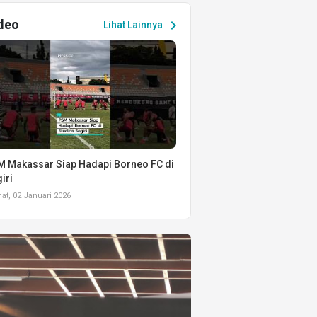
deo
chevron_right
Lihat Lainnya
 Makassar Siap Hadapi Borneo FC di
iri
t, 02 Januari 2026