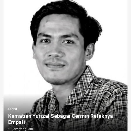
OPINI
Kematian Yurizal Sebagai Cermin Retaknya
Empati
21 jam yang lalu