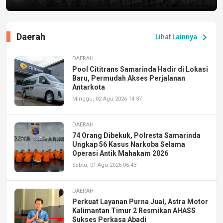
Daerah
chevron_right
Lihat Lainnya
DAERAH
Pool Cititrans Samarinda Hadir di Lokasi
Baru, Permudah Akses Perjalanan
Antarkota
Minggu, 02 Agu 2026 14:37
DAERAH
74 Orang Dibekuk, Polresta Samarinda
Ungkap 56 Kasus Narkoba Selama
Operasi Antik Mahakam 2026
Sabtu, 01 Agu 2026 06:43
DAERAH
Perkuat Layanan Purna Jual, Astra Motor
Kalimantan Timur 2 Resmikan AHASS
Sukses Perkasa Abadi