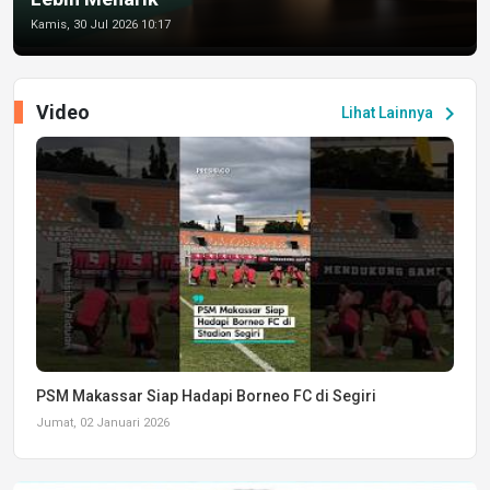
Kamis, 30 Jul 2026 10:17
Video
chevron_right
Lihat Lainnya
PSM Makassar Siap Hadapi Borneo FC di Segiri
Jumat, 02 Januari 2026