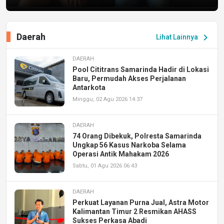
Daerah
chevron_right
Lihat Lainnya
DAERAH
Pool Cititrans Samarinda Hadir di Lokasi
Baru, Permudah Akses Perjalanan
Antarkota
Minggu, 02 Agu 2026 14:37
DAERAH
74 Orang Dibekuk, Polresta Samarinda
Ungkap 56 Kasus Narkoba Selama
Operasi Antik Mahakam 2026
Sabtu, 01 Agu 2026 06:43
DAERAH
Perkuat Layanan Purna Jual, Astra Motor
Kalimantan Timur 2 Resmikan AHASS
Sukses Perkasa Abadi