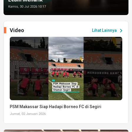
Kamis, 30 Jul 2026 10:17
Video
chevron_right
Lihat Lainnya
PSM Makassar Siap Hadapi Borneo FC di Segiri
Jumat, 02 Januari 2026