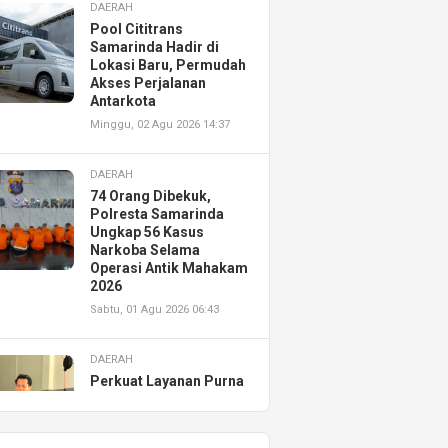
DAERAH
Pool Cititrans
Samarinda Hadir di
Lokasi Baru, Permudah
Akses Perjalanan
Antarkota
Minggu, 02 Agu 2026 14:37
DAERAH
74 Orang Dibekuk,
Polresta Samarinda
Ungkap 56 Kasus
Narkoba Selama
Operasi Antik Mahakam
2026
Sabtu, 01 Agu 2026 06:43
DAERAH
Perkuat Layanan Purna
Jual, Astra Motor
Kalimantan Timur 2
Resmikan AHASS