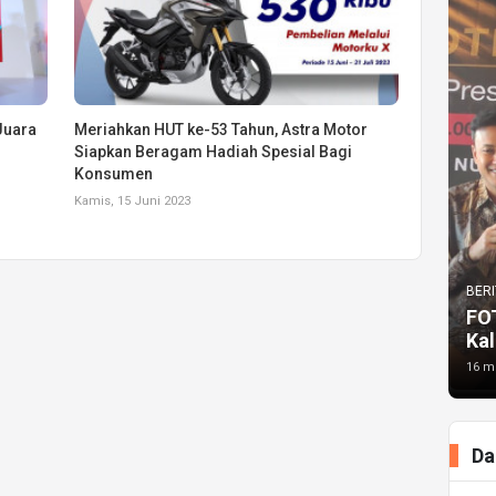
 Juara
Meriahkan HUT ke-53 Tahun, Astra Motor
Siapkan Beragam Hadiah Spesial Bagi
Konsumen
Kamis, 15 Juni 2023
BERI
FO
Kal
16 me
Da