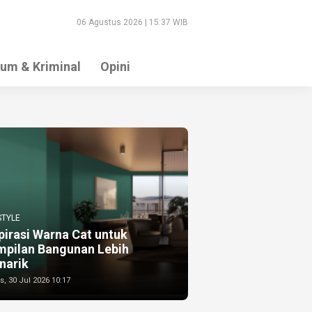
06 Agustus 2026 | 15:37 WIB
um & Kriminal
Opini
STYLE
pirasi Warna Cat untuk
mpilan Bangunan Lebih
narik
, 30 Jul 2026 10:17