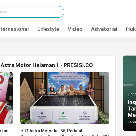
nternasional
Lifestyle
Video
Advetorial
Huk
 Astra Motor Halaman 1 - PRESISI.CO
LIFE
Ins
Ta
Me
Kamis
urkan
HUT Astra Motor ke-56, Perkuat