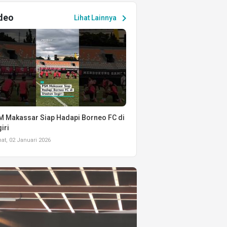
deo
chevron_right
Lihat Lainnya
 Makassar Siap Hadapi Borneo FC di
iri
t, 02 Januari 2026