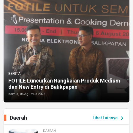
BERITA
FOTILE Luncurkan Rangkaian Produk Medium
dan New Entry di Balikpapan
Kamis, 06 Agustus 2026
Daerah
chevron_right
Lihat Lainnya
DAERAH