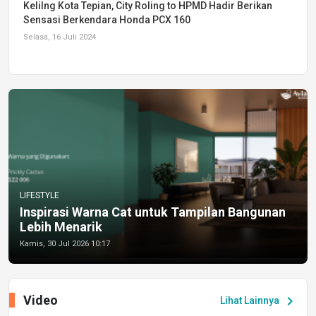
Kelilng Kota Tepian, City Roling to HPMD Hadir Berikan
Sensasi Berkendara Honda PCX 160
Selasa, 16 Juli 2024
LIFESTYLE
Inspirasi Warna Cat untuk Tampilan Bangunan
Lebih Menarik
Kamis, 30 Jul 2026 10:17
Video
chevron_right
Lihat Lainnya