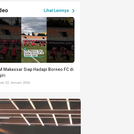
deo
chevron_right
Lihat Lainnya
 Makassar Siap Hadapi Borneo FC di
iri
t, 02 Januari 2026