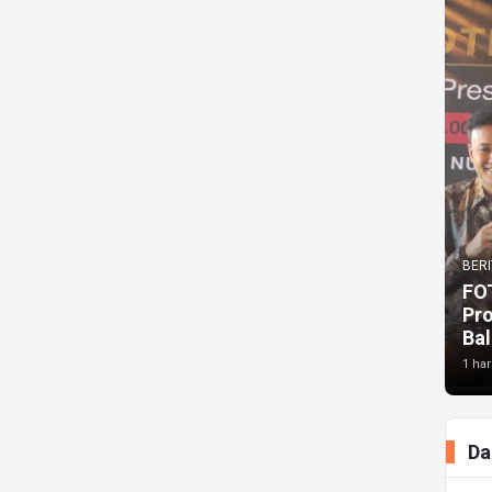
BERI
FO
Pr
Bal
1 har
Da