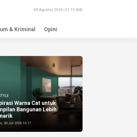
08 Agustus 2026 | 01:15 WIB
um & Kriminal
Opini
STYLE
pirasi Warna Cat untuk
mpilan Bangunan Lebih
narik
, 30 Jul 2026 10:17