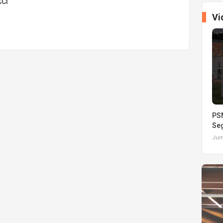
CCI
Vi
PSM
Seg
Juma