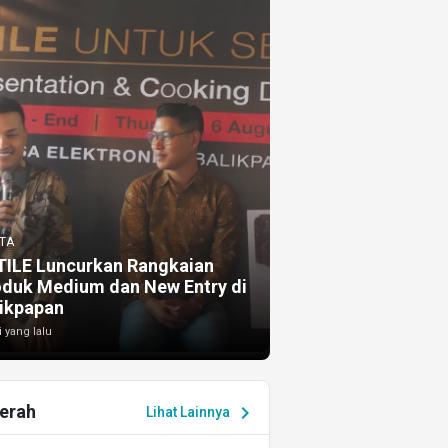
TA
TILE Luncurkan Rangkaian
oduk Medium dan New Entry di
ikpapan
i yang lalu
erah
chevron_right
Lihat Lainnya