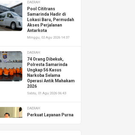
DAERAH
Pool Cititrans
Samarinda Hadir di
Lokasi Baru, Permudah
Akses Perjalanan
Antarkota
Minggu, 02 Agu 2026 14:37
DAERAH
74 Orang Dibekuk,
Polresta Samarinda
Ungkap 56 Kasus
Narkoba Selama
Operasi Antik Mahakam
2026
Sabtu, 01 Agu 2026 06:43
DAERAH
Perkuat Layanan Purna
Jual, Astra Motor
Kalimantan Timur 2
Resmikan AHASS