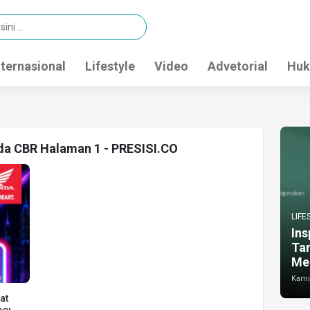
nternasional
Lifestyle
Video
Advetorial
Huk
da CBR Halaman 1 - PRESISI.CO
LIFE
Ins
Ta
Me
Kamis
at