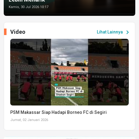
Kamis, 30 Jul 2026 10:17
Video
chevron_right
Lihat Lainnya
PSM Makassar Siap Hadapi Borneo FC di Segiri
Jumat, 02 Januari 2026