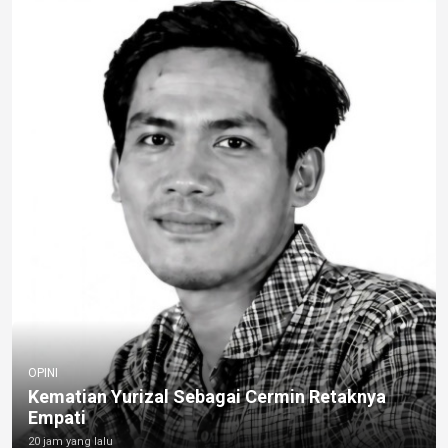
OPINI
Kematian Yurizal Sebagai Cermin Retaknya
Empati
20 jam yang lalu