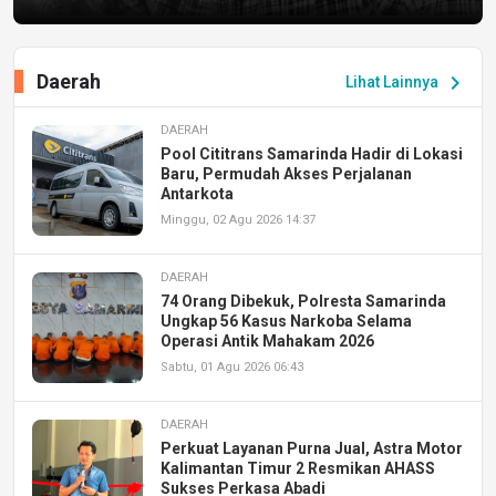
Daerah
chevron_right
Lihat Lainnya
DAERAH
Pool Cititrans Samarinda Hadir di Lokasi
Baru, Permudah Akses Perjalanan
Antarkota
Minggu, 02 Agu 2026 14:37
DAERAH
74 Orang Dibekuk, Polresta Samarinda
Ungkap 56 Kasus Narkoba Selama
Operasi Antik Mahakam 2026
Sabtu, 01 Agu 2026 06:43
DAERAH
Perkuat Layanan Purna Jual, Astra Motor
Kalimantan Timur 2 Resmikan AHASS
Sukses Perkasa Abadi