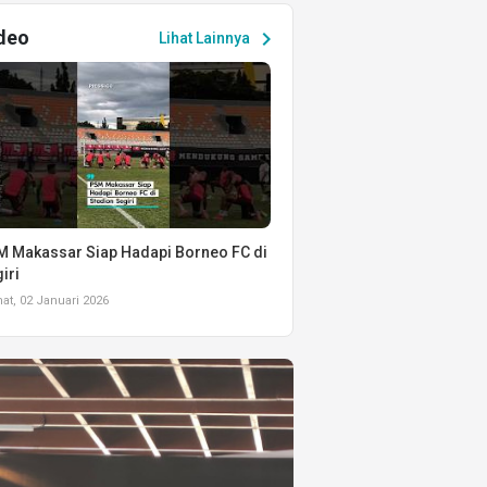
deo
chevron_right
Lihat Lainnya
 Makassar Siap Hadapi Borneo FC di
iri
t, 02 Januari 2026