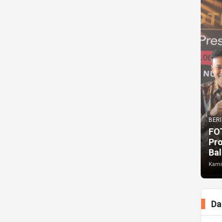
BERI
FO
Pr
Bal
Kami
Da