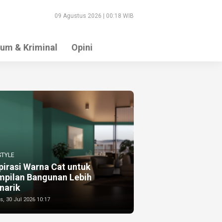
09 Agustus 2026 | 00:18 WIB
um & Kriminal
Opini
STYLE
pirasi Warna Cat untuk
mpilan Bangunan Lebih
narik
, 30 Jul 2026 10:17