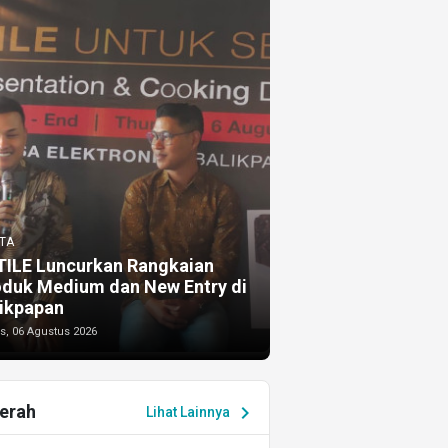
TA
TILE Luncurkan Rangkaian
oduk Medium dan New Entry di
ikpapan
s, 06 Agustus 2026
erah
chevron_right
Lihat Lainnya