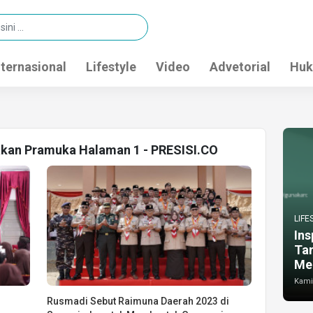
nternasional
Lifestyle
Video
Advetorial
Huk
rakan Pramuka Halaman 1 - PRESISI.CO
LIFE
Ins
Ta
Me
Kamis
Rusmadi Sebut Raimuna Daerah 2023 di