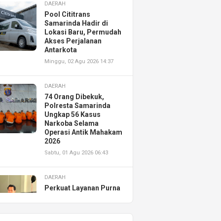
DAERAH
Pool Cititrans
Samarinda Hadir di
Lokasi Baru, Permudah
Akses Perjalanan
Antarkota
Minggu, 02 Agu 2026 14:37
DAERAH
74 Orang Dibekuk,
Polresta Samarinda
Ungkap 56 Kasus
Narkoba Selama
Operasi Antik Mahakam
2026
Sabtu, 01 Agu 2026 06:43
DAERAH
Perkuat Layanan Purna
Jual, Astra Motor
Kalimantan Timur 2
Resmikan AHASS