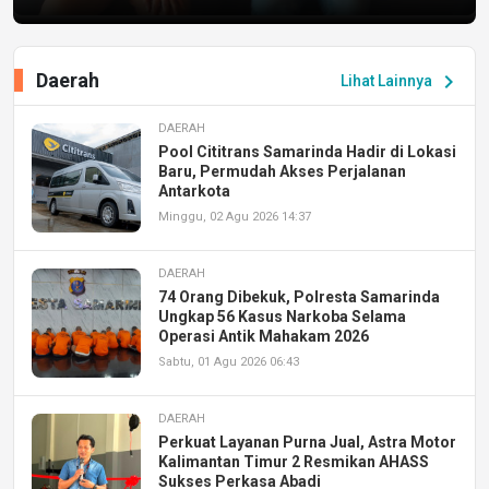
Daerah
chevron_right
Lihat Lainnya
DAERAH
Pool Cititrans Samarinda Hadir di Lokasi
Baru, Permudah Akses Perjalanan
Antarkota
Minggu, 02 Agu 2026 14:37
DAERAH
74 Orang Dibekuk, Polresta Samarinda
Ungkap 56 Kasus Narkoba Selama
Operasi Antik Mahakam 2026
Sabtu, 01 Agu 2026 06:43
DAERAH
Perkuat Layanan Purna Jual, Astra Motor
Kalimantan Timur 2 Resmikan AHASS
Sukses Perkasa Abadi