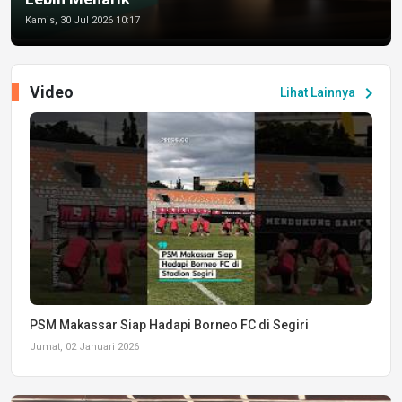
Kamis, 30 Jul 2026 10:17
Video
chevron_right
Lihat Lainnya
PSM Makassar Siap Hadapi Borneo FC di Segiri
Jumat, 02 Januari 2026