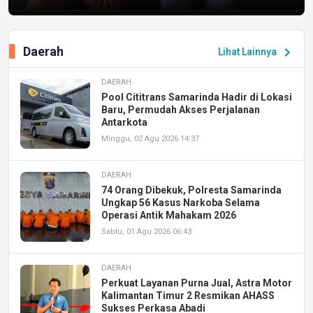
Daerah
chevron_right
Lihat Lainnya
DAERAH
Pool Cititrans Samarinda Hadir di Lokasi
Baru, Permudah Akses Perjalanan
Antarkota
Minggu, 02 Agu 2026 14:37
DAERAH
74 Orang Dibekuk, Polresta Samarinda
Ungkap 56 Kasus Narkoba Selama
Operasi Antik Mahakam 2026
Sabtu, 01 Agu 2026 06:43
DAERAH
Perkuat Layanan Purna Jual, Astra Motor
Kalimantan Timur 2 Resmikan AHASS
Sukses Perkasa Abadi