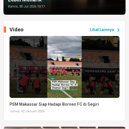
Kamis, 30 Jul 2026 10:17
Video
chevron_right
Lihat Lainnya
PSM Makassar Siap Hadapi Borneo FC di Segiri
Jumat, 02 Januari 2026