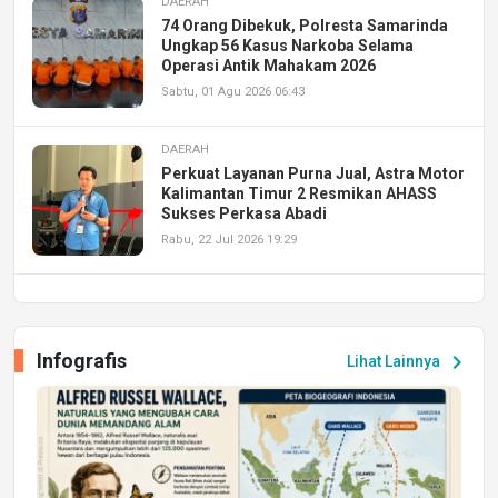
DAERAH
74 Orang Dibekuk, Polresta Samarinda
Ungkap 56 Kasus Narkoba Selama
Operasi Antik Mahakam 2026
Sabtu, 01 Agu 2026 06:43
DAERAH
Perkuat Layanan Purna Jual, Astra Motor
Kalimantan Timur 2 Resmikan AHASS
Sukses Perkasa Abadi
Rabu, 22 Jul 2026 19:29
DAERAH
UPA PERKASA Universitas Mulawarman
Laksanakan Job Fair Batch II, Hadirkan
Infografis
chevron_right
Lihat Lainnya
Peluang Kerja dan Magang
Jumat, 17 Jul 2026 22:30
DAERAH
Astra Motor Kalimantan Timur 2 Dukung
Mahasiswa Samarinda dalam Astra