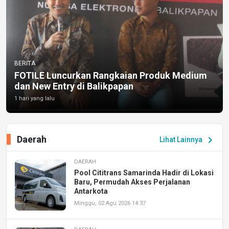
BERITA
FOTILE Luncurkan Rangkaian Produk Medium
dan New Entry di Balikpapan
1 hari yang lalu
Daerah
chevron_right
Lihat Lainnya
DAERAH
Pool Cititrans Samarinda Hadir di Lokasi
Baru, Permudah Akses Perjalanan
Antarkota
Minggu, 02 Agu 2026 14:37