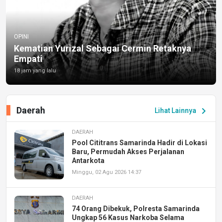
OPINI
Kematian Yurizal Sebagai Cermin Retaknya
Empati
18 jam yang lalu
Daerah
chevron_right
Lihat Lainnya
DAERAH
Pool Cititrans Samarinda Hadir di Lokasi
Baru, Permudah Akses Perjalanan
Antarkota
Minggu, 02 Agu 2026 14:37
DAERAH
74 Orang Dibekuk, Polresta Samarinda
Ungkap 56 Kasus Narkoba Selama