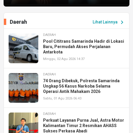
Daerah
chevron_right
Lihat Lainnya
DAERAH
Pool Cititrans Samarinda Hadir di Lokasi
Baru, Permudah Akses Perjalanan
Antarkota
Minggu, 02 Agu 2026 14:37
DAERAH
74 Orang Dibekuk, Polresta Samarinda
Ungkap 56 Kasus Narkoba Selama
Operasi Antik Mahakam 2026
Sabtu, 01 Agu 2026 06:43
DAERAH
Perkuat Layanan Purna Jual, Astra Motor
Kalimantan Timur 2 Resmikan AHASS
Sukses Perkasa Abadi