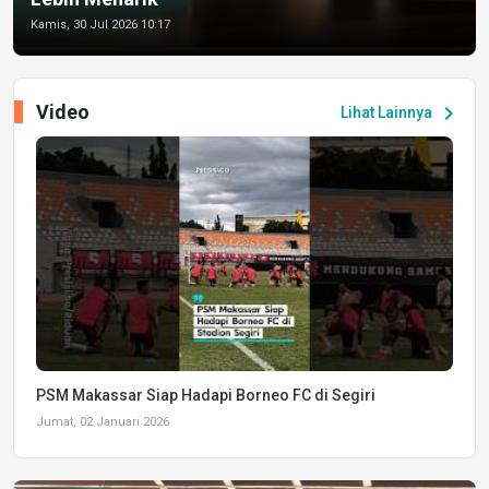
Kamis, 30 Jul 2026 10:17
Video
chevron_right
Lihat Lainnya
PSM Makassar Siap Hadapi Borneo FC di Segiri
Jumat, 02 Januari 2026