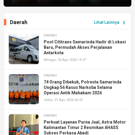
Daerah
chevron_right
Lihat Lainnya
DAERAH
Pool Cititrans Samarinda Hadir di Lokasi
Baru, Permudah Akses Perjalanan
Antarkota
Minggu, 02 Agu 2026 14:37
DAERAH
74 Orang Dibekuk, Polresta Samarinda
Ungkap 56 Kasus Narkoba Selama
Operasi Antik Mahakam 2026
Sabtu, 01 Agu 2026 06:43
DAERAH
Perkuat Layanan Purna Jual, Astra Motor
Kalimantan Timur 2 Resmikan AHASS
Sukses Perkasa Abadi