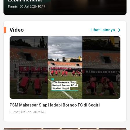
Kamis, 30 Jul 2026 10:17
Video
chevron_right
Lihat Lainnya
PSM Makassar Siap Hadapi Borneo FC di Segiri
Jumat, 02 Januari 2026