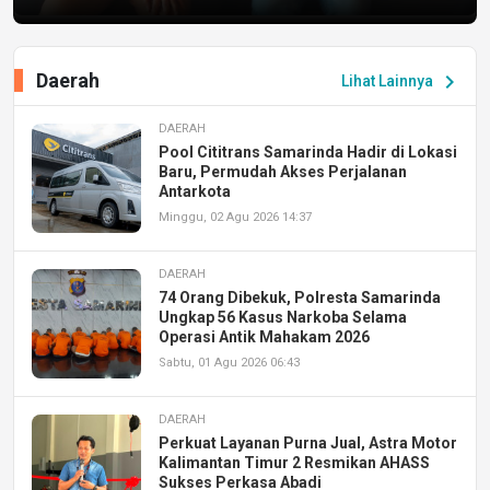
Daerah
chevron_right
Lihat Lainnya
DAERAH
Pool Cititrans Samarinda Hadir di Lokasi
Baru, Permudah Akses Perjalanan
Antarkota
Minggu, 02 Agu 2026 14:37
DAERAH
74 Orang Dibekuk, Polresta Samarinda
Ungkap 56 Kasus Narkoba Selama
Operasi Antik Mahakam 2026
Sabtu, 01 Agu 2026 06:43
DAERAH
Perkuat Layanan Purna Jual, Astra Motor
Kalimantan Timur 2 Resmikan AHASS
Sukses Perkasa Abadi