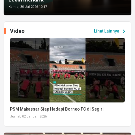
Kamis, 30 Jul 2026 10:17
Video
chevron_right
Lihat Lainnya
PSM Makassar Siap Hadapi Borneo FC di Segiri
Jumat, 02 Januari 2026