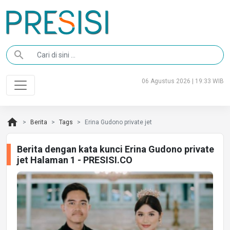
search
06 Agustus 2026 | 19:33 WIB
home
Berita
Tags
Erina Gudono private jet
Berita dengan kata kunci Erina Gudono private
jet Halaman 1 - PRESISI.CO