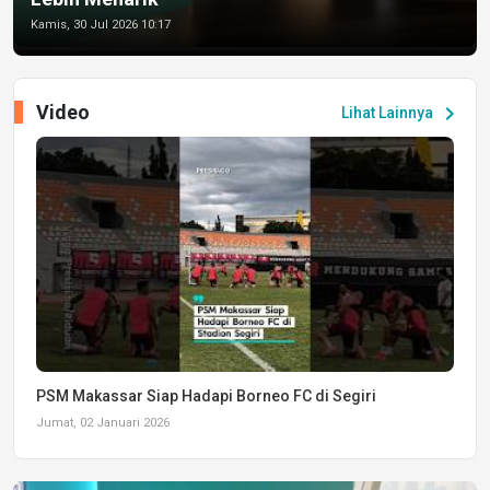
Kamis, 30 Jul 2026 10:17
Video
chevron_right
Lihat Lainnya
PSM Makassar Siap Hadapi Borneo FC di Segiri
Jumat, 02 Januari 2026