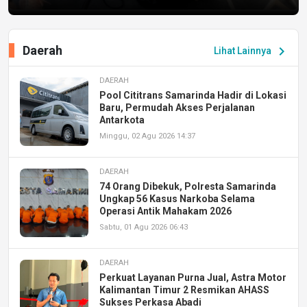
Daerah
chevron_right
Lihat Lainnya
DAERAH
Pool Cititrans Samarinda Hadir di Lokasi
Baru, Permudah Akses Perjalanan
Antarkota
Minggu, 02 Agu 2026 14:37
DAERAH
74 Orang Dibekuk, Polresta Samarinda
Ungkap 56 Kasus Narkoba Selama
Operasi Antik Mahakam 2026
Sabtu, 01 Agu 2026 06:43
DAERAH
Perkuat Layanan Purna Jual, Astra Motor
Kalimantan Timur 2 Resmikan AHASS
Sukses Perkasa Abadi