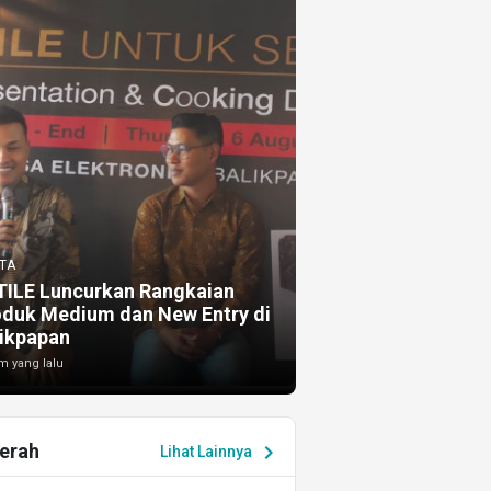
TA
TILE Luncurkan Rangkaian
oduk Medium dan New Entry di
ikpapan
m yang lalu
erah
chevron_right
Lihat Lainnya