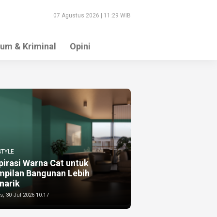
07 Agustus 2026 | 11:29 WIB
um & Kriminal
Opini
STYLE
pirasi Warna Cat untuk
mpilan Bangunan Lebih
narik
, 30 Jul 2026 10:17