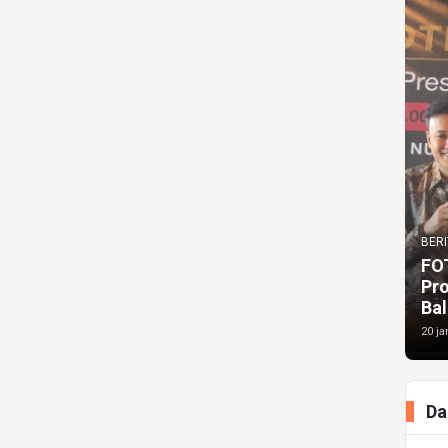
BERI
FO
Pr
Bal
20 ja
Da