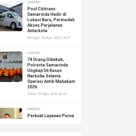
DAERAH
Pool Cititrans
Samarinda Hadir di
Lokasi Baru, Permudah
Akses Perjalanan
Antarkota
Minggu, 02 Agu 2026 14:37
DAERAH
74 Orang Dibekuk,
Polresta Samarinda
Ungkap 56 Kasus
Narkoba Selama
Operasi Antik Mahakam
2026
Sabtu, 01 Agu 2026 06:43
DAERAH
Perkuat Layanan Purna
Jual, Astra Motor
Kalimantan Timur 2
Resmikan AHASS