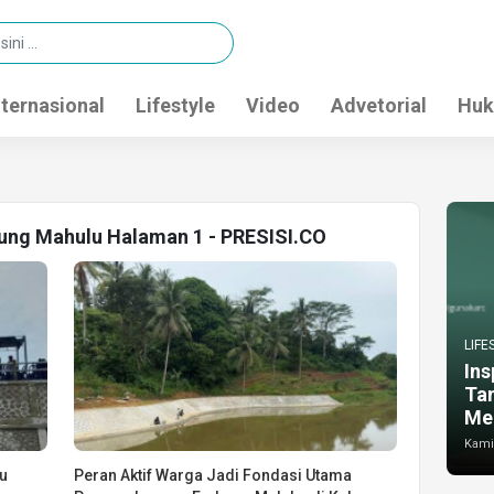
nternasional
Lifestyle
Video
Advetorial
Huk
bung Mahulu Halaman 1 - PRESISI.CO
LIFE
Ins
Ta
Me
Kamis
u
Peran Aktif Warga Jadi Fondasi Utama