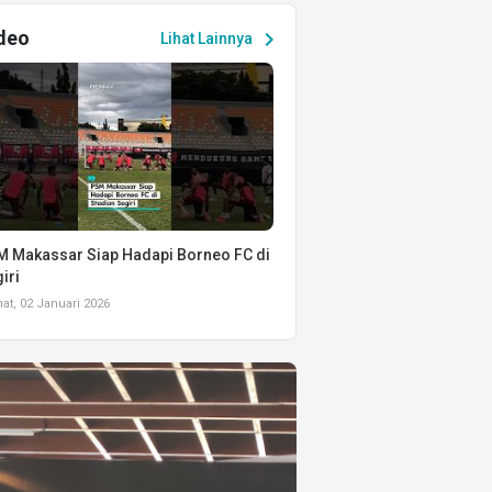
deo
chevron_right
Lihat Lainnya
 Makassar Siap Hadapi Borneo FC di
iri
t, 02 Januari 2026