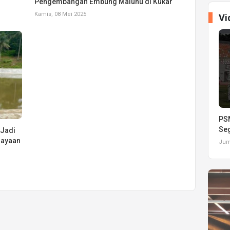
Pengembangan Embung Maluhu di Kukar
Kamis, 08 Mei 2025
Vi
PSM
Seg
Jadi
dayaan
Juma