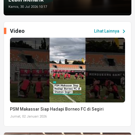
Kamis, 30 Jul 2026 10:17
Video
chevron_right
Lihat Lainnya
PSM Makassar Siap Hadapi Borneo FC di Segiri
Jumat, 02 Januari 2026