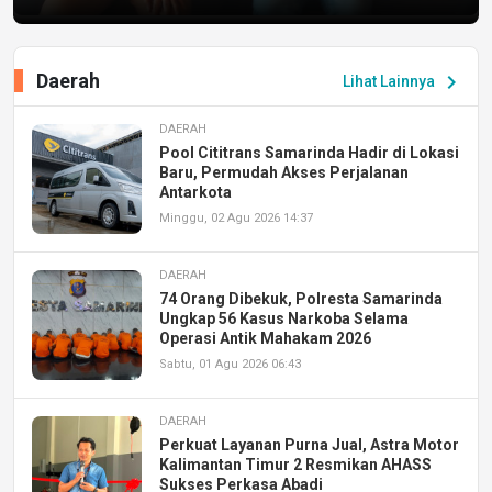
Daerah
chevron_right
Lihat Lainnya
DAERAH
Pool Cititrans Samarinda Hadir di Lokasi
Baru, Permudah Akses Perjalanan
Antarkota
Minggu, 02 Agu 2026 14:37
DAERAH
74 Orang Dibekuk, Polresta Samarinda
Ungkap 56 Kasus Narkoba Selama
Operasi Antik Mahakam 2026
Sabtu, 01 Agu 2026 06:43
DAERAH
Perkuat Layanan Purna Jual, Astra Motor
Kalimantan Timur 2 Resmikan AHASS
Sukses Perkasa Abadi