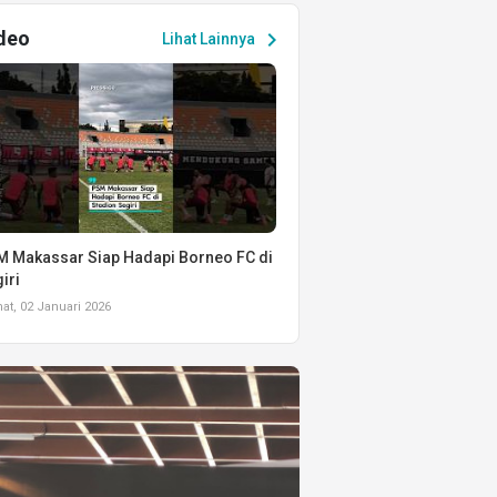
deo
chevron_right
Lihat Lainnya
 Makassar Siap Hadapi Borneo FC di
iri
t, 02 Januari 2026