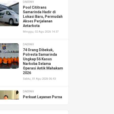
DAERAH
Pool Cititrans
Samarinda Hadir di
Lokasi Baru, Permudah
Akses Perjalanan
Antarkota
Minggu, 02 Agu 2026 14:37
DAERAH
74 Orang Dibekuk,
Polresta Samarinda
Ungkap 56 Kasus
Narkoba Selama
Operasi Antik Mahakam
2026
Sabtu, 01 Agu 2026 06:43
DAERAH
Perkuat Layanan Purna
Jual, Astra Motor
Kalimantan Timur 2
Resmikan AHASS