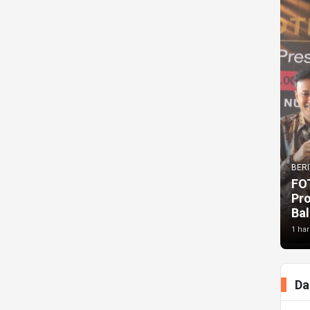
BERI
FO
Pr
Bal
1 har
Da