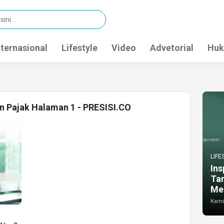
nternasional
Lifestyle
Video
Advetorial
Huk
en Pajak Halaman 1 - PRESISI.CO
LIFE
Ins
Ta
Me
Kamis