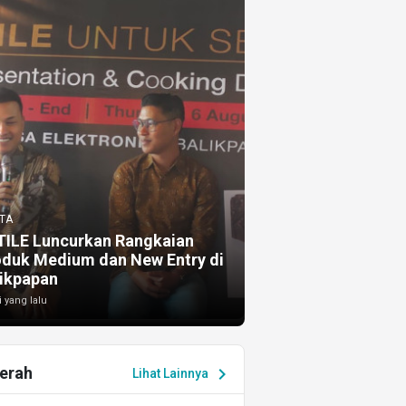
TA
TILE Luncurkan Rangkaian
oduk Medium dan New Entry di
ikpapan
i yang lalu
erah
chevron_right
Lihat Lainnya