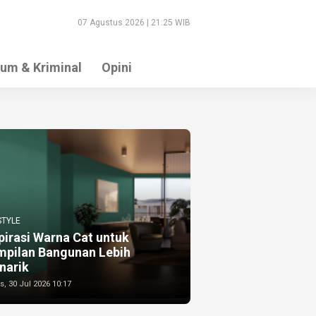
07 Agustus 2026 | 21:25 WIB
um & Kriminal
Opini
STYLE
pirasi Warna Cat untuk
mpilan Bangunan Lebih
narik
, 30 Jul 2026 10:17