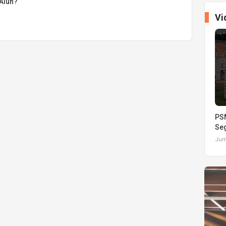
 Alun?
Vi
PSM
Seg
Juma