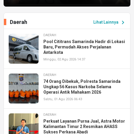
Daerah
chevron_right
Lihat Lainnya
DAERAH
Pool Cititrans Samarinda Hadir di Lokasi
Baru, Permudah Akses Perjalanan
Antarkota
Minggu, 02 Agu 2026 14:37
DAERAH
74 Orang Dibekuk, Polresta Samarinda
Ungkap 56 Kasus Narkoba Selama
Operasi Antik Mahakam 2026
Sabtu, 01 Agu 2026 06:43
DAERAH
Perkuat Layanan Purna Jual, Astra Motor
Kalimantan Timur 2 Resmikan AHASS
Sukses Perkasa Abadi