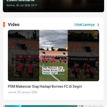
Kamis, 30 Jul 2026 10:17
Video
chevron_right
Lihat Lainnya
PSM Makassar Siap Hadapi Borneo FC di Segiri
Jumat, 02 Januari 2026