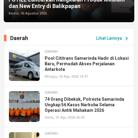
dan New Entry di Balikpapan
Kamis, 06 Agustus 2026
Daerah
chevron_right
Lihat Lainnya
DAERAH
Pool Cititrans Samarinda Hadir di Lokasi
Baru, Permudah Akses Perjalanan
Antarkota
Minggu, 02 Agu 2026 14:37
DAERAH
74 Orang Dibekuk, Polresta Samarinda
Ungkap 56 Kasus Narkoba Selama
Operasi Antik Mahakam 2026
Sabtu, 01 Agu 2026 06:43
DAERAH