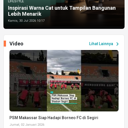
LIFESTYLE
Inspirasi Warna Cat untuk Tampilan Bangunan
Lebih Menarik
Kamis, 30 Jul 2026 10:17
Video
chevron_right
Lihat Lainnya
PSM Makassar Siap Hadapi Borneo FC di Segiri
Jumat, 02 Januari 2026