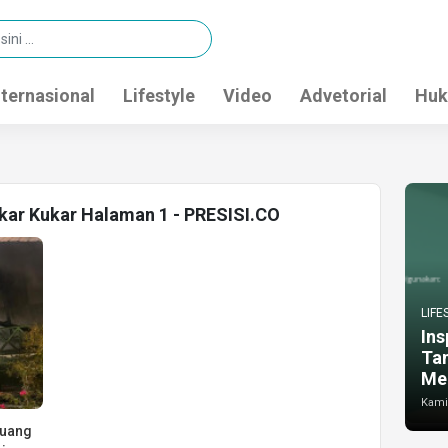
nternasional
Lifestyle
Video
Advetorial
Huk
kar Kukar Halaman 1 - PRESISI.CO
LIFE
Ins
Ta
Me
Kamis
Ruang