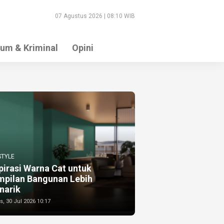
07 Agustus 2026 | 08:10 WIB
um & Kriminal
Opini
STYLE
pirasi Warna Cat untuk
mpilan Bangunan Lebih
narik
, 30 Jul 2026 10:17