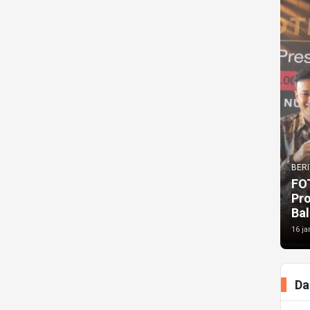
BERI
FO
Pr
Bal
16 ja
Da