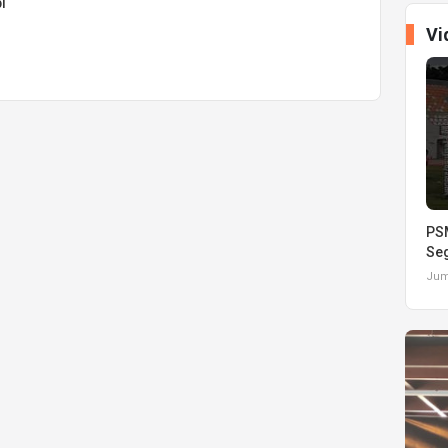
i
Vi
PSM
Seg
Juma