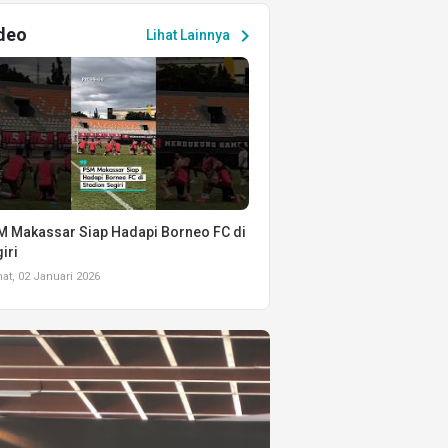
deo
chevron_right
Lihat Lainnya
 Makassar Siap Hadapi Borneo FC di
iri
t, 02 Januari 2026