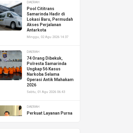
DAERAH
Pool Cititrans
Samarinda Hadir di
Lokasi Baru, Permudah
Akses Perjalanan
Antarkota
Minggu, 02 Agu 2026 14:37
DAERAH
74 Orang Dibekuk,
Polresta Samarinda
Ungkap 56 Kasus
Narkoba Selama
Operasi Antik Mahakam
2026
Sabtu, 01 Agu 2026 06:43
DAERAH
Perkuat Layanan Purna
Jual, Astra Motor
Kalimantan Timur 2
Resmikan AHASS