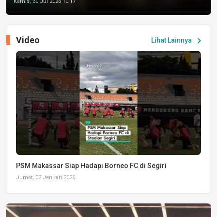
Kamis, 30 Jul 2026 10:17
Video
chevron_right
Lihat Lainnya
PSM Makassar Siap Hadapi Borneo FC di Segiri
Jumat, 02 Januari 2026