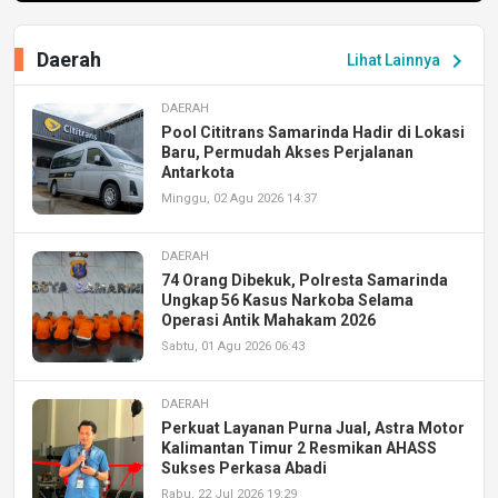
Daerah
chevron_right
Lihat Lainnya
DAERAH
Pool Cititrans Samarinda Hadir di Lokasi
Baru, Permudah Akses Perjalanan
Antarkota
Minggu, 02 Agu 2026 14:37
DAERAH
74 Orang Dibekuk, Polresta Samarinda
Ungkap 56 Kasus Narkoba Selama
Operasi Antik Mahakam 2026
Sabtu, 01 Agu 2026 06:43
DAERAH
Perkuat Layanan Purna Jual, Astra Motor
Kalimantan Timur 2 Resmikan AHASS
Sukses Perkasa Abadi
Rabu, 22 Jul 2026 19:29