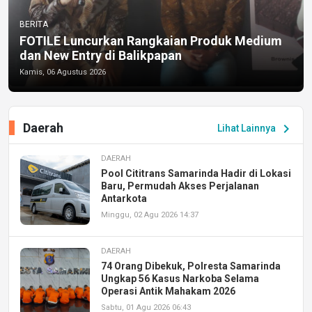
BERITA
FOTILE Luncurkan Rangkaian Produk Medium
dan New Entry di Balikpapan
Kamis, 06 Agustus 2026
Daerah
chevron_right
Lihat Lainnya
DAERAH
Pool Cititrans Samarinda Hadir di Lokasi
Baru, Permudah Akses Perjalanan
Antarkota
Minggu, 02 Agu 2026 14:37
DAERAH
74 Orang Dibekuk, Polresta Samarinda
Ungkap 56 Kasus Narkoba Selama
Operasi Antik Mahakam 2026
Sabtu, 01 Agu 2026 06:43