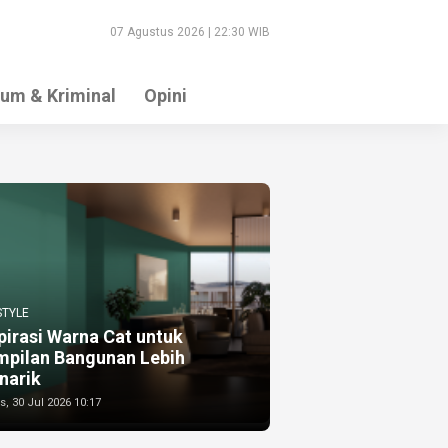
07 Agustus 2026 | 22:30 WIB
um & Kriminal
Opini
STYLE
pirasi Warna Cat untuk
mpilan Bangunan Lebih
narik
, 30 Jul 2026 10:17