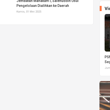
Jembatan Mahakam I, Salehuddin Usul
Pengelolaan Dialihkan ke Daerah
Vi
Kamis, 01 Mei 2025
PSM
Seg
Juma