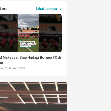
deo
chevron_right
Lihat Lainnya
 Makassar Siap Hadapi Borneo FC di
iri
t, 02 Januari 2026