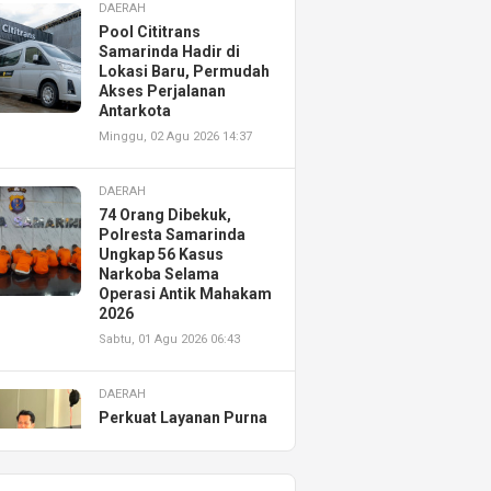
DAERAH
Pool Cititrans
Samarinda Hadir di
Lokasi Baru, Permudah
Akses Perjalanan
Antarkota
Minggu, 02 Agu 2026 14:37
DAERAH
74 Orang Dibekuk,
Polresta Samarinda
Ungkap 56 Kasus
Narkoba Selama
Operasi Antik Mahakam
2026
Sabtu, 01 Agu 2026 06:43
DAERAH
Perkuat Layanan Purna
Jual, Astra Motor
Kalimantan Timur 2
Resmikan AHASS