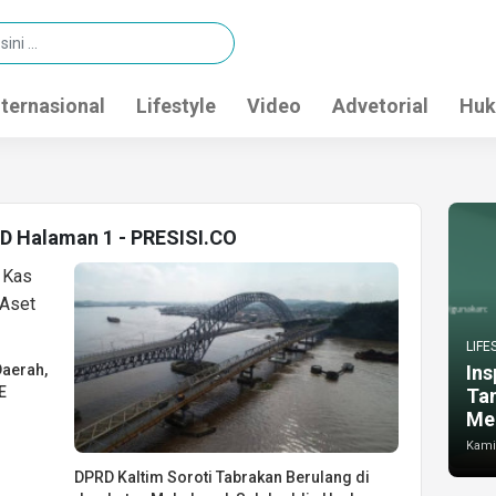
nternasional
Lifestyle
Video
Advetorial
Huk
MD Halaman 1 - PRESISI.CO
LIFE
Daerah,
Ins
E
Ta
Me
Kamis
DPRD Kaltim Soroti Tabrakan Berulang di