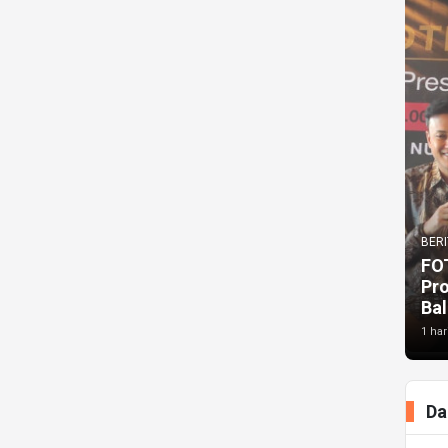
BERI
FO
Pr
Bal
1 har
Da