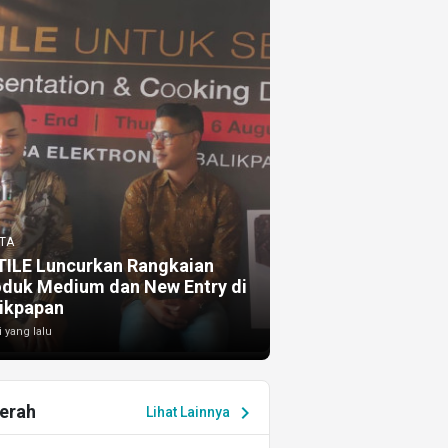
TA
TILE Luncurkan Rangkaian
oduk Medium dan New Entry di
ikpapan
i yang lalu
erah
chevron_right
Lihat Lainnya