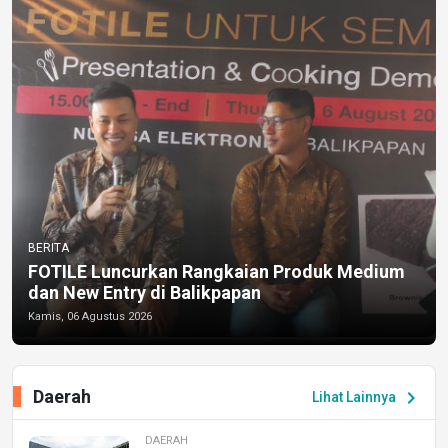
BERITA
FOTILE Luncurkan Rangkaian Produk Medium
dan New Entry di Balikpapan
Kamis, 06 Agustus 2026
Daerah
chevron_right
Lihat Lainnya
DAERAH