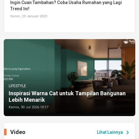
Ingin Cuan Tambahan? Coba Usaha Rumahan yang Lagi
Trend Ini!
Senin, 23 Januari 2023
LIFESTYLE
Inspirasi Warna Cat untuk Tampilan Bangunan
Lebih Menarik
Kamis, 30 Jul 2026 10:17
Video
chevron_right
Lihat Lainnya