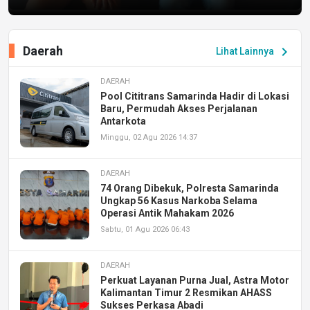
Daerah
chevron_right
Lihat Lainnya
DAERAH
Pool Cititrans Samarinda Hadir di Lokasi
Baru, Permudah Akses Perjalanan
Antarkota
Minggu, 02 Agu 2026 14:37
DAERAH
74 Orang Dibekuk, Polresta Samarinda
Ungkap 56 Kasus Narkoba Selama
Operasi Antik Mahakam 2026
Sabtu, 01 Agu 2026 06:43
DAERAH
Perkuat Layanan Purna Jual, Astra Motor
Kalimantan Timur 2 Resmikan AHASS
Sukses Perkasa Abadi