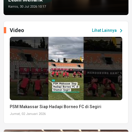
Kamis, 30 Jul 2026 10:17
Video
chevron_right
Lihat Lainnya
PSM Makassar Siap Hadapi Borneo FC di Segiri
Jumat, 02 Januari 2026