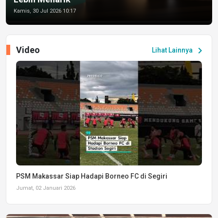
Kamis, 30 Jul 2026 10:17
Video
chevron_right
Lihat Lainnya
PSM Makassar Siap Hadapi Borneo FC di Segiri
Jumat, 02 Januari 2026