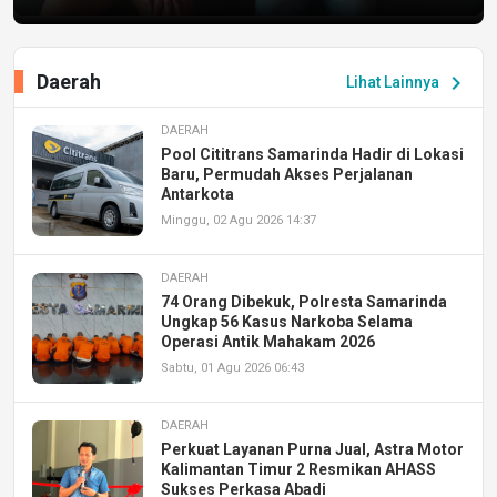
Daerah
chevron_right
Lihat Lainnya
DAERAH
Pool Cititrans Samarinda Hadir di Lokasi
Baru, Permudah Akses Perjalanan
Antarkota
Minggu, 02 Agu 2026 14:37
DAERAH
74 Orang Dibekuk, Polresta Samarinda
Ungkap 56 Kasus Narkoba Selama
Operasi Antik Mahakam 2026
Sabtu, 01 Agu 2026 06:43
DAERAH
Perkuat Layanan Purna Jual, Astra Motor
Kalimantan Timur 2 Resmikan AHASS
Sukses Perkasa Abadi