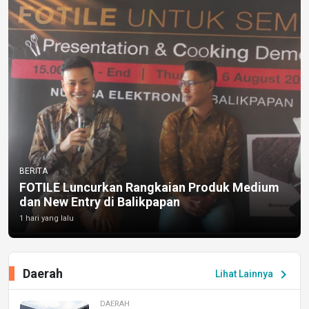
BERITA
FOTILE Luncurkan Rangkaian Produk Medium
dan New Entry di Balikpapan
1 hari yang lalu
Daerah
chevron_right
Lihat Lainnya
DAERAH