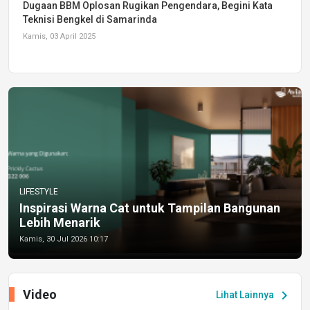
Dugaan BBM Oplosan Rugikan Pengendara, Begini Kata
Teknisi Bengkel di Samarinda
Kamis, 03 April 2025
LIFESTYLE
Inspirasi Warna Cat untuk Tampilan Bangunan
Lebih Menarik
Kamis, 30 Jul 2026 10:17
Video
chevron_right
Lihat Lainnya