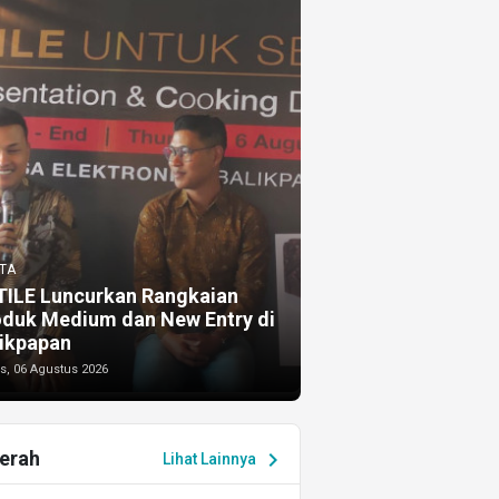
TA
TILE Luncurkan Rangkaian
oduk Medium dan New Entry di
ikpapan
s, 06 Agustus 2026
erah
chevron_right
Lihat Lainnya