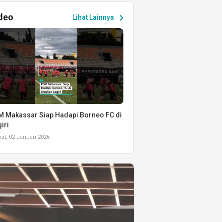
deo
chevron_right
Lihat Lainnya
 Makassar Siap Hadapi Borneo FC di
iri
t, 02 Januari 2026