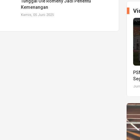
Tunggal Ole Romeny Jadi Penentu
Kemenangan
Vi
Kamis, 05 Juni 2025
PSM
Seg
Juma