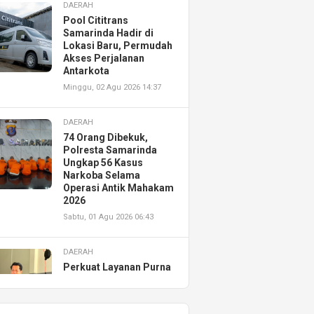
DAERAH
Pool Cititrans
Samarinda Hadir di
Lokasi Baru, Permudah
Akses Perjalanan
Antarkota
Minggu, 02 Agu 2026 14:37
DAERAH
74 Orang Dibekuk,
Polresta Samarinda
Ungkap 56 Kasus
Narkoba Selama
Operasi Antik Mahakam
2026
Sabtu, 01 Agu 2026 06:43
DAERAH
Perkuat Layanan Purna
Jual, Astra Motor
Kalimantan Timur 2
Resmikan AHASS