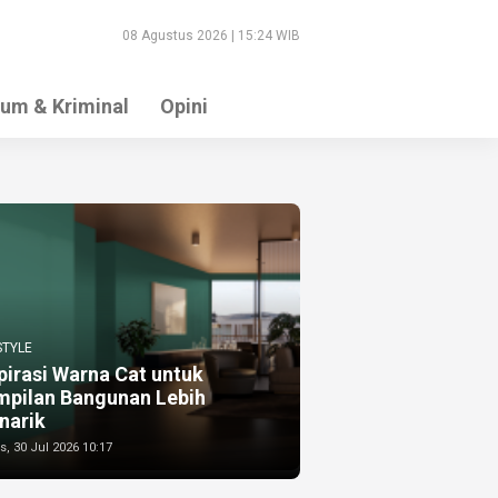
08 Agustus 2026 | 15:24 WIB
um & Kriminal
Opini
STYLE
pirasi Warna Cat untuk
mpilan Bangunan Lebih
narik
, 30 Jul 2026 10:17