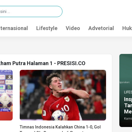
nternasional
Lifestyle
Video
Advetorial
Huk
kham Putra Halaman 1 - PRESISI.CO
LIFE
Ins
Ta
Me
Kamis
Timnas Indonesia Kalahkan China 1-0, Gol