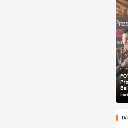
BERI
FO
Pr
Bal
Kami
Da