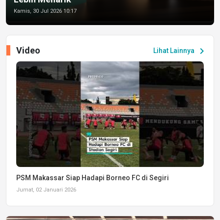
Kamis, 30 Jul 2026 10:17
Video
chevron_right
Lihat Lainnya
PSM Makassar Siap Hadapi Borneo FC di Segiri
Jumat, 02 Januari 2026