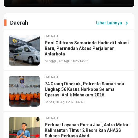
Daerah
chevron_right
Lihat Lainnya
DAERAH
Pool Cititrans Samarinda Hadir di Lokasi
Baru, Permudah Akses Perjalanan
Antarkota
Minggu, 02 Agu 2026 14:37
DAERAH
74 Orang Dibekuk, Polresta Samarinda
Ungkap 56 Kasus Narkoba Selama
Operasi Antik Mahakam 2026
Sabtu, 01 Agu 2026 06:43
DAERAH
Perkuat Layanan Purna Jual, Astra Motor
Kalimantan Timur 2 Resmikan AHASS
Sukses Perkasa Abadi