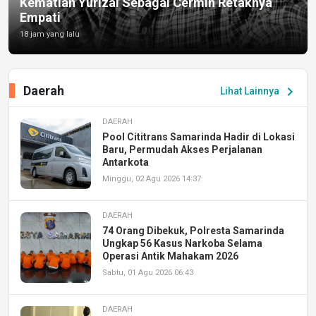
Kematian Yurizal Sebagai Cermin Retaknya
Empati
18 jam yang lalu
Daerah
chevron_right
Lihat Lainnya
DAERAH
Pool Cititrans Samarinda Hadir di Lokasi
Baru, Permudah Akses Perjalanan
Antarkota
Minggu, 02 Agu 2026 14:37
DAERAH
74 Orang Dibekuk, Polresta Samarinda
Ungkap 56 Kasus Narkoba Selama
Operasi Antik Mahakam 2026
Sabtu, 01 Agu 2026 06:43
DAERAH