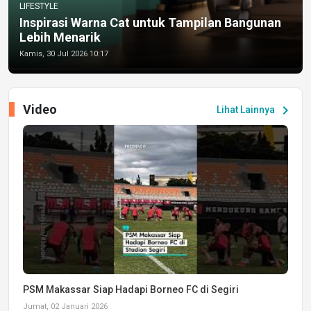
LIFESTYLE
Inspirasi Warna Cat untuk Tampilan Bangunan
Lebih Menarik
Kamis, 30 Jul 2026 10:17
Video
chevron_right
Lihat Lainnya
PSM Makassar Siap Hadapi Borneo FC di Segiri
Jumat, 02 Januari 2026