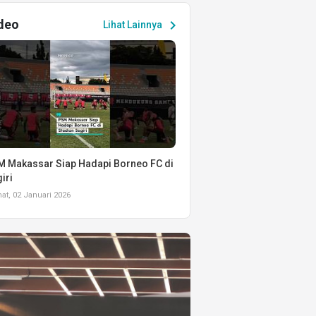
deo
chevron_right
Lihat Lainnya
 Makassar Siap Hadapi Borneo FC di
iri
t, 02 Januari 2026