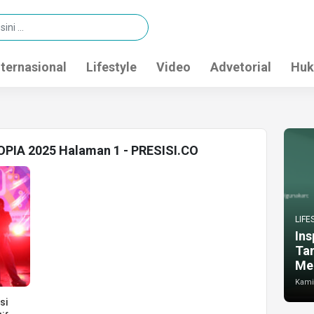
nternasional
Lifestyle
Video
Advetorial
Huk
OPIA 2025 Halaman 1 - PRESISI.CO
LIFE
Ins
Ta
Me
Kamis
si