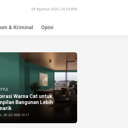
08 Agustus 2026 | 20:34 WIB
um & Kriminal
Opini
STYLE
pirasi Warna Cat untuk
mpilan Bangunan Lebih
narik
, 30 Jul 2026 10:17