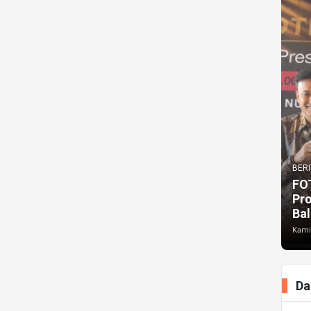
BERI
FO
Pr
Bal
Kami
Da