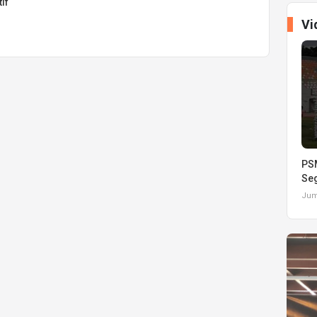
if
Vi
PSM
Seg
Juma