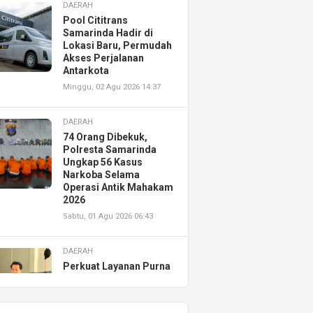
DAERAH
Pool Cititrans
Samarinda Hadir di
Lokasi Baru, Permudah
Akses Perjalanan
Antarkota
Minggu, 02 Agu 2026 14:37
DAERAH
74 Orang Dibekuk,
Polresta Samarinda
Ungkap 56 Kasus
Narkoba Selama
Operasi Antik Mahakam
2026
Sabtu, 01 Agu 2026 06:43
DAERAH
Perkuat Layanan Purna
Jual, Astra Motor
Kalimantan Timur 2
Resmikan AHASS