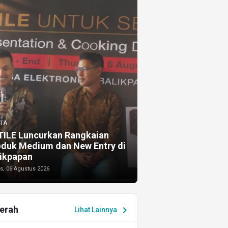
TA
TILE Luncurkan Rangkaian
oduk Medium dan New Entry di
ikpapan
s, 06 Agustus 2026
erah
chevron_right
Lihat Lainnya