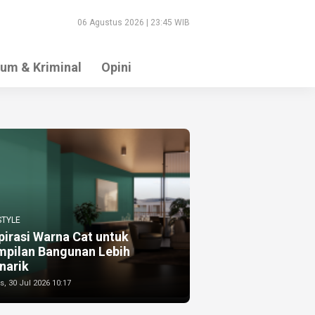
06 Agustus 2026 | 23:45 WIB
um & Kriminal
Opini
STYLE
pirasi Warna Cat untuk
mpilan Bangunan Lebih
narik
, 30 Jul 2026 10:17