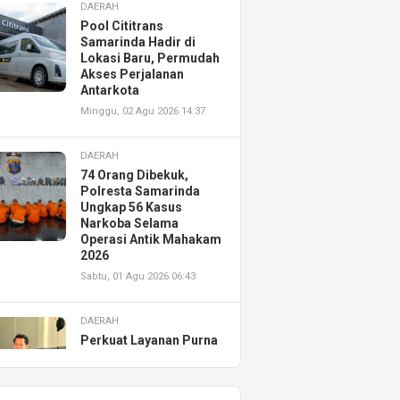
DAERAH
Pool Cititrans
Samarinda Hadir di
Lokasi Baru, Permudah
Akses Perjalanan
Antarkota
Minggu, 02 Agu 2026 14:37
DAERAH
74 Orang Dibekuk,
Polresta Samarinda
Ungkap 56 Kasus
Narkoba Selama
Operasi Antik Mahakam
2026
Sabtu, 01 Agu 2026 06:43
DAERAH
Perkuat Layanan Purna
Jual, Astra Motor
Kalimantan Timur 2
Resmikan AHASS