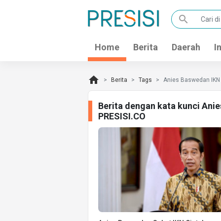
search
Home
Berita
Daerah
I
home
Berita
Tags
Anies Baswedan IKN
Berita dengan kata kunci Ani
PRESISI.CO