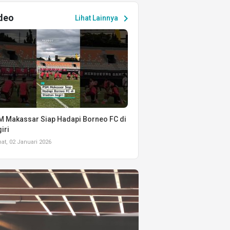
deo
chevron_right
Lihat Lainnya
 Makassar Siap Hadapi Borneo FC di
iri
t, 02 Januari 2026