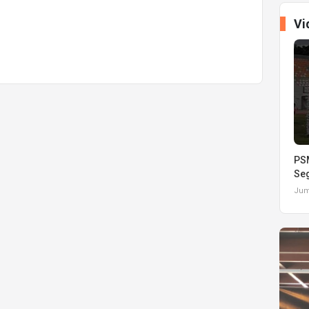
Vi
PSM
Seg
Juma