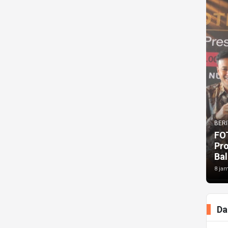
BERI
FO
Pr
Bal
8 jam
Da