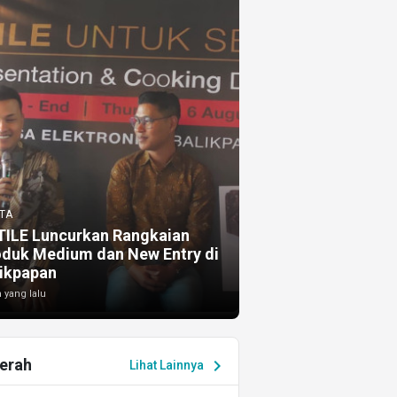
TA
TILE Luncurkan Rangkaian
oduk Medium dan New Entry di
ikpapan
 yang lalu
erah
chevron_right
Lihat Lainnya