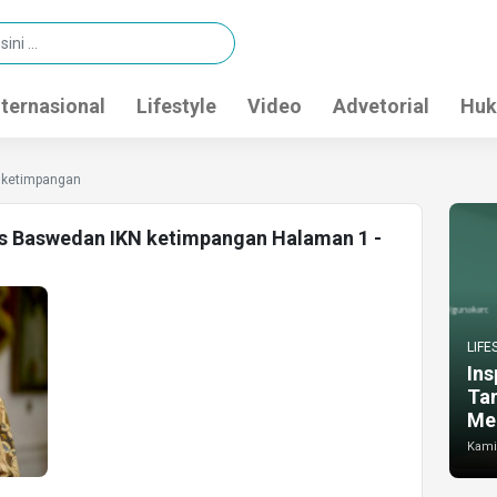
nternasional
Lifestyle
Video
Advetorial
Huk
 ketimpangan
es Baswedan IKN ketimpangan Halaman 1 -
LIFE
Ins
Ta
Me
Kamis