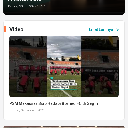
Kamis, 30 Jul 2026 10:17
Video
chevron_right
Lihat Lainnya
PSM Makassar Siap Hadapi Borneo FC di Segiri
Jumat, 02 Januari 2026