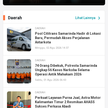
Daerah
chevron_right
Lihat Lainnya
DAERAH
Pool Cititrans Samarinda Hadir di Lokasi
Baru, Permudah Akses Perjalanan
Antarkota
Minggu, 02 Agu 2026 14:37
DAERAH
74 Orang Dibekuk, Polresta Samarinda
Ungkap 56 Kasus Narkoba Selama
Operasi Antik Mahakam 2026
Sabtu, 01 Agu 2026 06:43
DAERAH
Perkuat Layanan Purna Jual, Astra Motor
Kalimantan Timur 2 Resmikan AHASS
Sukses Perkasa Abadi