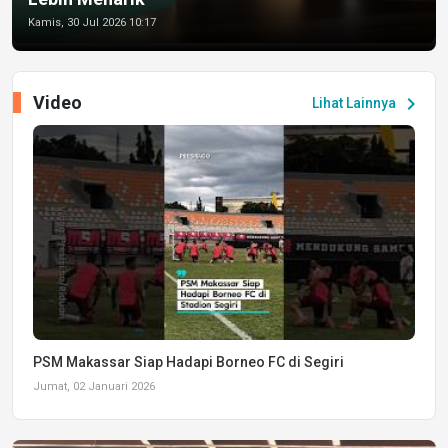
Kamis, 30 Jul 2026 10:17
Video
chevron_right
Lihat Lainnya
PSM Makassar Siap Hadapi Borneo FC di Segiri
Jumat, 02 Januari 2026