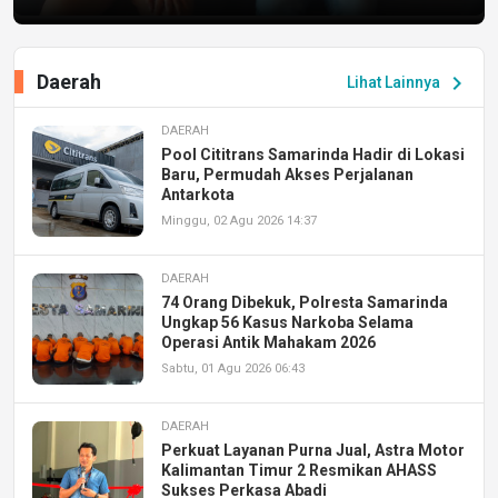
Daerah
chevron_right
Lihat Lainnya
DAERAH
Pool Cititrans Samarinda Hadir di Lokasi
Baru, Permudah Akses Perjalanan
Antarkota
Minggu, 02 Agu 2026 14:37
DAERAH
74 Orang Dibekuk, Polresta Samarinda
Ungkap 56 Kasus Narkoba Selama
Operasi Antik Mahakam 2026
Sabtu, 01 Agu 2026 06:43
DAERAH
Perkuat Layanan Purna Jual, Astra Motor
Kalimantan Timur 2 Resmikan AHASS
Sukses Perkasa Abadi