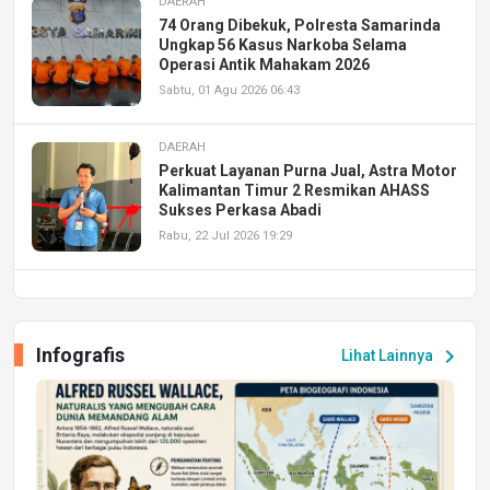
DAERAH
74 Orang Dibekuk, Polresta Samarinda
Ungkap 56 Kasus Narkoba Selama
Operasi Antik Mahakam 2026
Sabtu, 01 Agu 2026 06:43
DAERAH
Perkuat Layanan Purna Jual, Astra Motor
Kalimantan Timur 2 Resmikan AHASS
Sukses Perkasa Abadi
Rabu, 22 Jul 2026 19:29
DAERAH
UPA PERKASA Universitas Mulawarman
Laksanakan Job Fair Batch II, Hadirkan
Infografis
chevron_right
Lihat Lainnya
Peluang Kerja dan Magang
Jumat, 17 Jul 2026 22:30
DAERAH
Astra Motor Kalimantan Timur 2 Dukung
Mahasiswa Samarinda dalam Astra