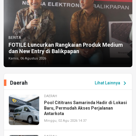
BERITA
FOTILE Luncurkan Rangkaian Produk Medium
dan New Entry di Balikpapan
Kamis, 06 Agustus 2026
Daerah
chevron_right
Lihat Lainnya
DAERAH
Pool Cititrans Samarinda Hadir di Lokasi
Baru, Permudah Akses Perjalanan
Antarkota
Minggu, 02 Agu 2026 14:37