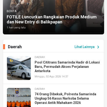
BERITA
FOTILE Luncurkan Rangkaian Produk Medium
dan New Entry di Balikpapan
1 hari yang lalu
Daerah
chevron_right
Lihat Lainnya
DAERAH
Pool Cititrans Samarinda Hadir di Lokasi
Baru, Permudah Akses Perjalanan
Antarkota
Minggu, 02 Agu 2026 14:37
DAERAH
74 Orang Dibekuk, Polresta Samarinda
Ungkap 56 Kasus Narkoba Selama
Operasi Antik Mahakam 2026