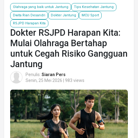
Olahraga yang baik untuk Jantung
Tips Kesehatan Jantung
Dwita Rian Desandri
Dokter Jantung
MCU Sport
RSJPD Harapan Kita
Dokter RSJPD Harapan Kita:
Mulai Olahraga Bertahap
untuk Cegah Risiko Gangguan
Jantung
Penulis:
Siaran Pers
Senin, 25 Mei 2026 | 983 views