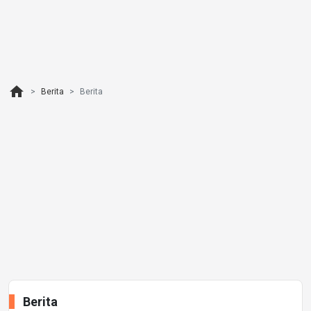
home
Berita
Berita
Berita